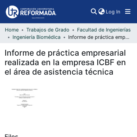
(curren
Log In
Home
Trabajos de Grado
Facultad de Ingenierías
Communities & Collections
Ingeniería Biomédica
Informe de práctica empresarial realizada en la empresa ICBF en el área de asistencia técnica
All of DSpace
Informe de práctica empresarial
Statistics
realizada en la empresa ICBF en
el área de asistencia técnica
Files