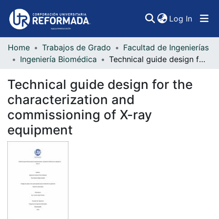
(curren
Log In
Home
Trabajos de Grado
Facultad de Ingenierías
Communities & Collections
Ingeniería Biomédica
Technical guide design for the characterization and commissioning of X-ray equipment
All of DSpace
Technical guide design for the
Statistics
characterization and
commissioning of X-ray
equipment