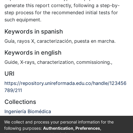
generate this report correctly, following a step-by-
step process for the recommended initial tests for
such equipment.
Keywords in spanish
Guía
,
rayos X
,
caracterización
,
puesta en marcha.
Keywords in english
Guide, X-rays, characterization, commissioning.
,
URI
https://repository.unireformada.edu.co/handle/123456
789/211
Collections
Ingeniería Biomédica
We collect and process your personal information for the
Full item page
following purposes:
Authentication, Preferences,