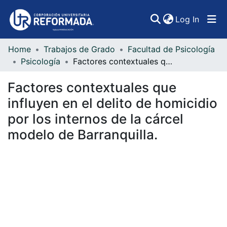
(curren
Log In
Home
Trabajos de Grado
Facultad de Psicología
Communities & Collections
Psicología
Factores contextuales que influyen en el delito de homicidio por los internos de la cárcel modelo de Barranquilla.
All of DSpace
Factores contextuales que
Statistics
influyen en el delito de homicidio
por los internos de la cárcel
modelo de Barranquilla.