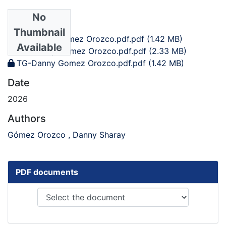
No
Files
Thumbnail
FA-Danny Gomez Orozco.pdf.pdf
(1.42 MB)
Available
CA-Danny Gomez Orozco.pdf.pdf
(2.33 MB)
TG-Danny Gomez Orozco.pdf.pdf
(1.42 MB)
Date
2026
Authors
Gómez Orozco , Danny Sharay
PDF documents