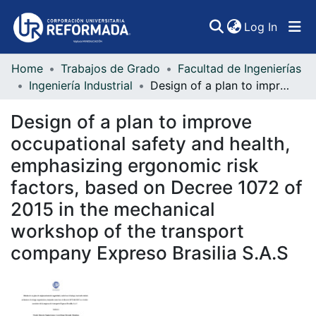
(curren
Log In
Home
Trabajos de Grado
Facultad de Ingenierías
Communities & Collections
Ingeniería Industrial
Design of a plan to improve occupational safety and health, emphasizing ergonomic risk factors, based on Decree 1072 of 2015 in the mechanical workshop of the transport company Expreso Brasilia S.A.S
All of DSpace
Design of a plan to improve
Statistics
occupational safety and health,
emphasizing ergonomic risk
factors, based on Decree 1072 of
2015 in the mechanical
workshop of the transport
company Expreso Brasilia S.A.S