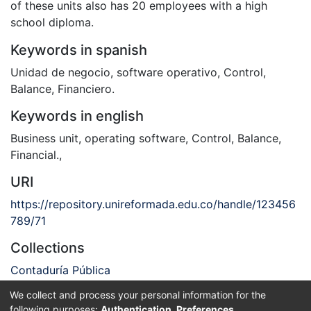
of these units also has 20 employees with a high
school diploma.
Keywords in spanish
Unidad de negocio
,
software operativo
,
Control
,
Balance
,
Financiero.
Keywords in english
Business unit
,
operating software
,
Control
,
Balance
,
Financial.
,
URI
https://repository.unireformada.edu.co/handle/123456
789/71
Collections
Contaduría Pública
We collect and process your personal information for the
Full item page
following purposes:
Authentication, Preferences,