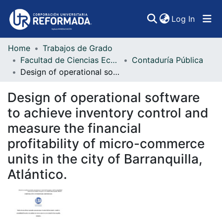
(curren
Log In
Home
Trabajos de Grado
Communities & Collections
Facultad de Ciencias Económicas, Administrativas y Contables
Contaduría Pública
Design of operational software to achieve inventory control and measure the financial profitability of micro-commerce units in the city of Barranquilla, Atlántico.
All of DSpace
Design of operational software
Statistics
to achieve inventory control and
measure the financial
profitability of micro-commerce
units in the city of Barranquilla,
Atlántico.