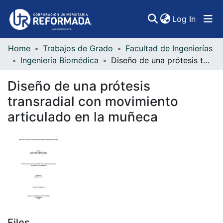
(curren
Log In
Home
Trabajos de Grado
Facultad de Ingenierías
Communities & Collections
Ingeniería Biomédica
Diseño de una prótesis transradial con movimiento articulado en la muñeca
All of DSpace
Diseño de una prótesis
Statistics
transradial con movimiento
articulado en la muñeca
Files