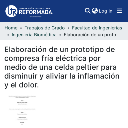
(curren
Log In
Home
Trabajos de Grado
Facultad de Ingenierías
Communities & Collections
Ingeniería Biomédica
Elaboración de un prototipo de compresa fría eléctrica por medio de una celda peltier para disminuir y aliviar la inflamación y el dolor.
All of DSpace
Elaboración de un prototipo de
Statistics
compresa fría eléctrica por
medio de una celda peltier para
disminuir y aliviar la inflamación
y el dolor.