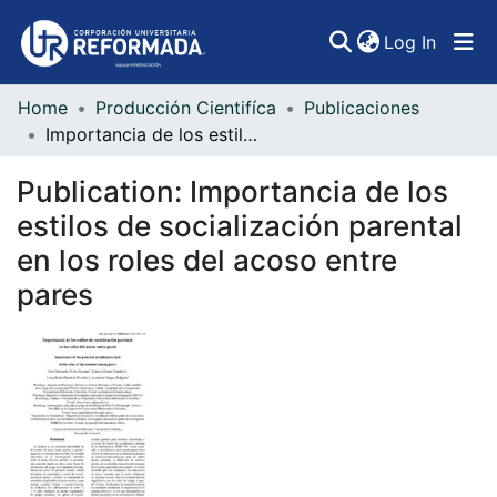
(curren
Log In
Home
Producción Cientifíca
Publicaciones
Communities & Collections
Importancia de los estilos de socialización parental en los roles del acoso entre pares
All of DSpace
Publication:
Importancia de los
Statistics
estilos de socialización parental
en los roles del acoso entre
pares