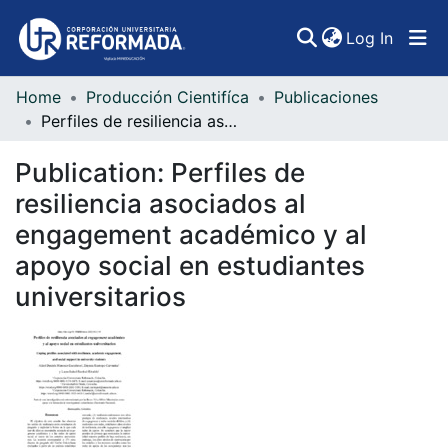
(curren
Log In
Home
Producción Cientifíca
Publicaciones
Communities & Collections
Perfiles de resiliencia asociados al engagement académico y al apoyo social en estudiantes universitarios
All of DSpace
Publication:
Perfiles de
Statistics
resiliencia asociados al
engagement académico y al
apoyo social en estudiantes
universitarios