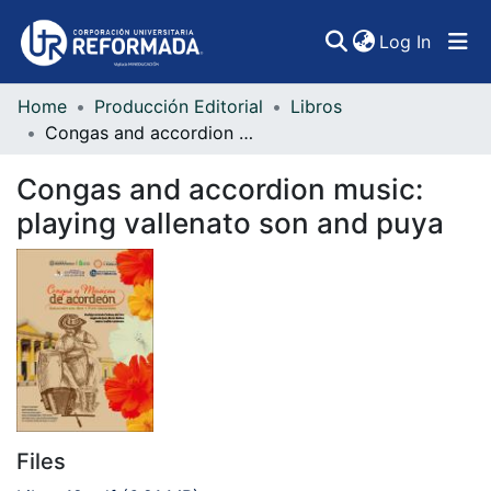
(curren
Log In
Home
Producción Editorial
Libros
Communities & Collections
Congas and accordion music: playing vallenato son and puya
All of DSpace
Congas and accordion music:
Statistics
playing vallenato son and puya
Files