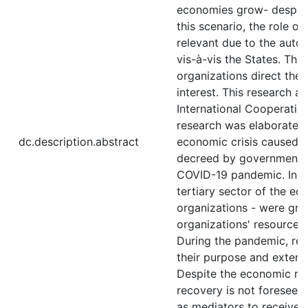
economies grow- despite h
this scenario, the role o
relevant due to the auto
vis-à-vis the States. T
organizations direct their
interest. This research a
International Cooperation
research was elaborated i
dc.description.abstract
economic crisis caused b
decreed by governmental
COVID-19 pandemic. In th
tertiary sector of the ec
organizations - were grea
organizations' resources
During the pandemic, res
their purpose and extendi
Despite the economic rea
recovery is not foreseen,
as mediators to receive 