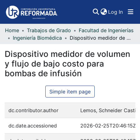
(curren
Log In
Home
Trabajos de Grado
Facultad de Ingenierías
Communities & Collections
Ingeniería Biomédica
Dispositivo medidor de volumen y flujo de bajo costo para bombas de infusión
All of DSpace
Dispositivo medidor de volumen
Statistics
y flujo de bajo costo para
bombas de infusión
Simple item page
dc.contributor.author
Lemos, Schneider Castill
dc.date.accessioned
2026-02-25T20:46:15Z