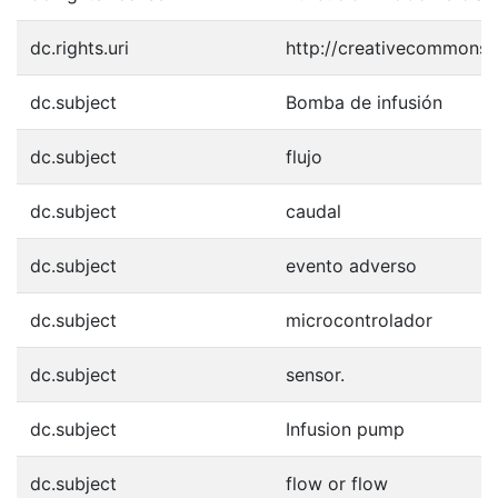
dc.rights.uri
http://creativecommons.o
dc.subject
Bomba de infusión
dc.subject
flujo
dc.subject
caudal
dc.subject
evento adverso
dc.subject
microcontrolador
dc.subject
sensor.
dc.subject
Infusion pump
dc.subject
flow or flow