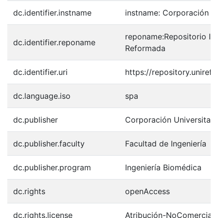
dc.identifier.instname
instname: Corporación U
reponame:Repositorio Ins
dc.identifier.reponame
Reformada
dc.identifier.uri
https://repository.unir
dc.language.iso
spa
dc.publisher
Corporación Universitar
dc.publisher.faculty
Facultad de Ingeniería
dc.publisher.program
Ingeniería Biomédica
dc.rights
openAccess
dc.rights.license
Atribución-NoComercial-C