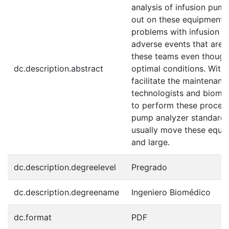
analysis of infusion pum
out on these equipment, t
problems with infusion p
adverse events that are 
these teams even though i
dc.description.abstract
optimal conditions. With 
facilitate the maintenanc
technologists and biomed
to perform these procedu
pump analyzer standards 
usually move these equi
and large.
dc.description.degreelevel
Pregrado
dc.description.degreename
Ingeniero Biomédico
dc.format
PDF