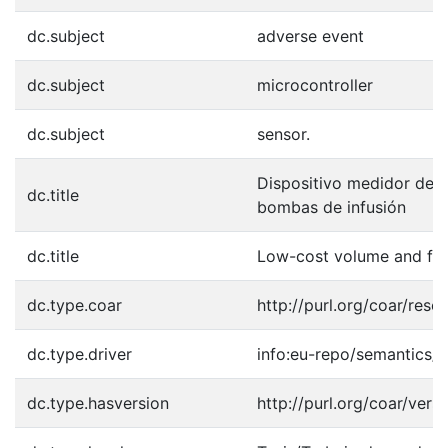
dc.subject
adverse event
dc.subject
microcontroller
dc.subject
sensor.
Dispositivo medidor de v
dc.title
bombas de infusión
dc.title
Low-cost volume and flo
dc.type.coar
http://purl.org/coar/reso
dc.type.driver
info:eu-repo/semantics/b
dc.type.hasversion
http://purl.org/coar/ver