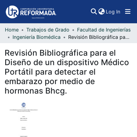
(curren
Log In
Home
Trabajos de Grado
Facultad de Ingenierías
Communities & Collections
Ingeniería Biomédica
Revisión Bibliográfica para el Diseño de un dispositivo Médico Portátil para detectar el embarazo por medio de hormonas Bhcg.
All of DSpace
Revisión Bibliográfica para el
Statistics
Diseño de un dispositivo Médico
Portátil para detectar el
embarazo por medio de
hormonas Bhcg.