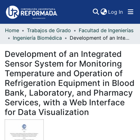
(curren
Log In
Home
Trabajos de Grado
Facultad de Ingenierías
Communities & Collections
Ingeniería Biomédica
Development of an Integrated Sensor System for Monitoring Temperature and Operation of Refrigeration Equipment in Blood Bank, Laboratory, and Pharmacy Services, with a Web Interface for Data Visualization
All of DSpace
Development of an Integrated
Statistics
Sensor System for Monitoring
Temperature and Operation of
Refrigeration Equipment in Blood
Bank, Laboratory, and Pharmacy
Services, with a Web Interface
for Data Visualization