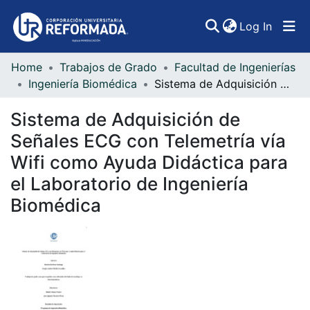
(curren
Log In
Home
Trabajos de Grado
Facultad de Ingenierías
Communities & Collections
Ingeniería Biomédica
Sistema de Adquisición de Señales ECG con Telemetría vía Wifi como Ayuda Didáctica para el Laboratorio de Ingeniería Biomédica
All of DSpace
Sistema de Adquisición de
Statistics
Señales ECG con Telemetría vía
Wifi como Ayuda Didáctica para
el Laboratorio de Ingeniería
Biomédica