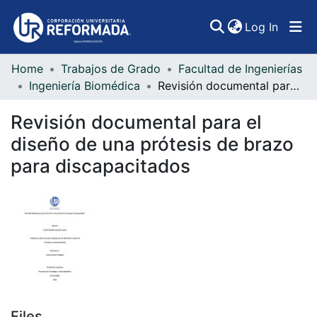
(curren
Log In
Home
Trabajos de Grado
Facultad de Ingenierías
Communities & Collections
Ingeniería Biomédica
Revisión documental para el diseño de una prótesis de brazo para discapacitados
All of DSpace
Revisión documental para el
Statistics
diseño de una prótesis de brazo
para discapacitados
Files