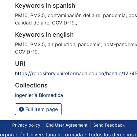
Keywords in spanish
PM10
,
PM2.5
,
contaminación del aire
,
pandemia
,
pos
calidad de aire
,
COVID-19.
,
Keywords in english
PM10
,
PM2.5
,
air pollution
,
pandemic
,
post-pandemi
COVID-19.
URI
https://repository.unireformada.edu.co/handle/123
Collections
Ingeniería Biomédica
Full item page
Privacy policy
End User Agreement
Send Feedback
rporación Universitaria Reformada - Todos los derechos 