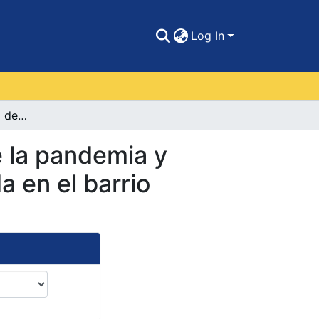
Log In
Análisis Comparativo de PM 10 y PM 2.5 durante la pandemia y postpandemia de la estación 3 avemarías ubicada en el barrio paraíso en la localidad norte- centro historio.
 la pandemia y
 en el barrio