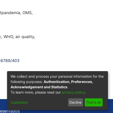
tpandemia
,
OMS
,
c
,
WHO
,
air quality
,
456789/403
We collect and process your personal information for the
following purposes:
Authentication, Preferences,
Acknowledgement and Statistics
.
To learn more, please read our
privacy policy
.
Customize
Decline
That's ok
reservados