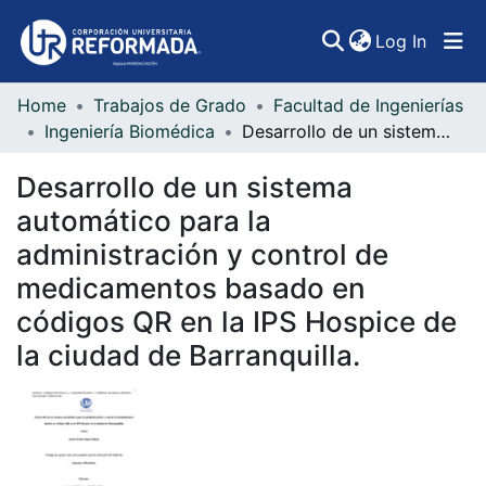
(curren
Log In
Home
Trabajos de Grado
Facultad de Ingenierías
Communities & Collections
Ingeniería Biomédica
Desarrollo de un sistema automático para la administración y control de medicamentos basado en códigos QR en la IPS Hospice de la ciudad de Barranquilla.
All of DSpace
Desarrollo de un sistema
Statistics
automático para la
administración y control de
medicamentos basado en
códigos QR en la IPS Hospice de
la ciudad de Barranquilla.