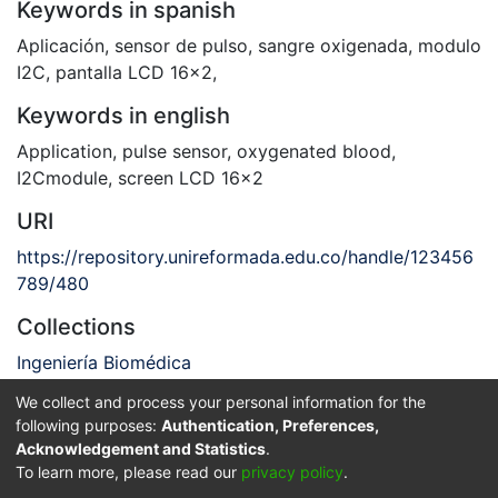
Keywords in spanish
Aplicación
,
sensor de pulso
,
sangre oxigenada
,
modulo
I2C
,
pantalla LCD 16x2
,
Keywords in english
Application
,
pulse sensor
,
oxygenated blood
,
I2Cmodule
,
screen LCD 16x2
URI
https://repository.unireformada.edu.co/handle/123456
789/480
Collections
Ingeniería Biomédica
We collect and process your personal information for the
Full item page
following purposes:
Authentication, Preferences,
Acknowledgement and Statistics
.
Privacy policy
End User Agreement
Send Feedback
To learn more, please read our
privacy policy
.