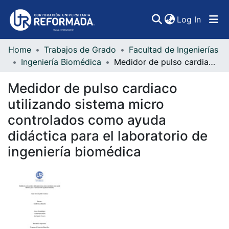
(curren
Log In
Home
Trabajos de Grado
Facultad de Ingenierías
Communities & Collections
Ingeniería Biomédica
Medidor de pulso cardiaco utilizando sistema micro controlados como ayuda didáctica para el laboratorio de ingeniería biomédica
All of DSpace
Medidor de pulso cardiaco
Statistics
utilizando sistema micro
controlados como ayuda
didáctica para el laboratorio de
ingeniería biomédica