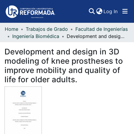
(curren
Log In
Home
Trabajos de Grado
Facultad de Ingenierías
Communities & Collections
Ingeniería Biomédica
Development and design in 3D modeling of knee prostheses to improve mobility and quality of life for older adults.
All of DSpace
Development and design in 3D
Statistics
modeling of knee prostheses to
improve mobility and quality of
life for older adults.