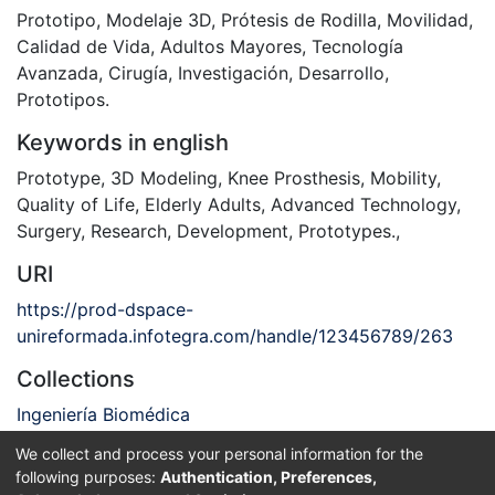
Prototipo
,
Modelaje 3D
,
Prótesis de Rodilla
,
Movilidad
,
Calidad de Vida
,
Adultos Mayores
,
Tecnología
Avanzada
,
Cirugía
,
Investigación
,
Desarrollo
,
Prototipos.
Keywords in english
Prototype
,
3D Modeling
,
Knee Prosthesis
,
Mobility
,
Quality of Life
,
Elderly Adults
,
Advanced Technology
,
Surgery
,
Research
,
Development
,
Prototypes.
,
URI
https://prod-dspace-
unireformada.infotegra.com/handle/123456789/263
Collections
Ingeniería Biomédica
We collect and process your personal information for the
Full item page
following purposes:
Authentication, Preferences,