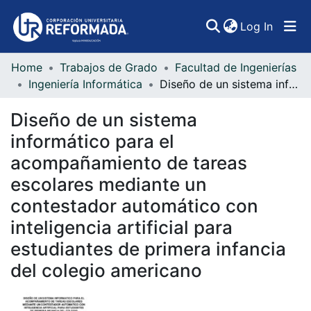
(curren
Log In
Home
Trabajos de Grado
Facultad de Ingenierías
Communities & Collections
Ingeniería Informática
Diseño de un sistema informático para el acompañamiento de tareas escolares mediante un contestador automático con inteligencia artificial para estudiantes de primera infancia del colegio americano
All of DSpace
Diseño de un sistema
Statistics
informático para el
acompañamiento de tareas
escolares mediante un
contestador automático con
inteligencia artificial para
estudiantes de primera infancia
del colegio americano