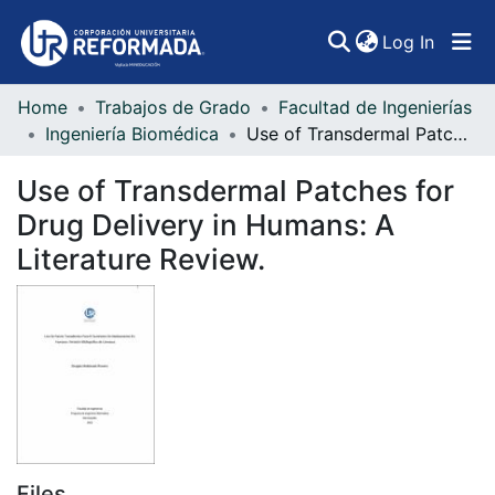
(curren
Log In
Home
Trabajos de Grado
Facultad de Ingenierías
Communities & Collections
Ingeniería Biomédica
Use of Transdermal Patches for Drug Delivery in Humans: A Literature Review.
All of DSpace
Use of Transdermal Patches for
Statistics
Drug Delivery in Humans: A
Literature Review.
Files