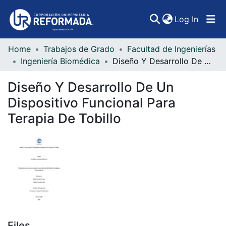
(curren
Log In
Home
Trabajos de Grado
Facultad de Ingenierías
Communities & Collections
Ingeniería Biomédica
Diseño Y Desarrollo De Un Dispositivo Funcional Para Terapia De Tobillo
All of DSpace
Diseño Y Desarrollo De Un
Statistics
Dispositivo Funcional Para
Terapia De Tobillo
Files