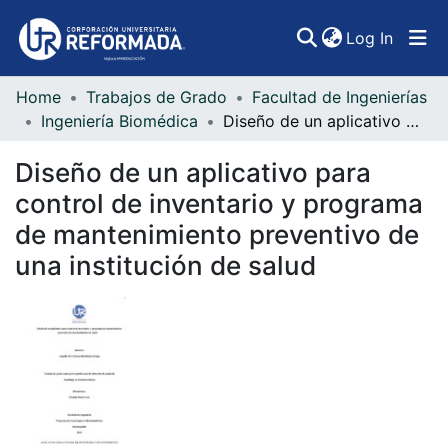
(curren
Log In
Home
Trabajos de Grado
Facultad de Ingenierías
Communities & Collections
Ingeniería Biomédica
Diseño de un aplicativo para control de inventario y programa de mantenimiento preventivo de una institución de salud
All of DSpace
Diseño de un aplicativo para
Statistics
control de inventario y programa
de mantenimiento preventivo de
una institución de salud