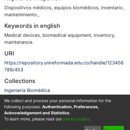
Dispositivos médicos
,
equipos biomédicos
,
inventario
,
mantenimiento.
,
Keywords in english
Medical devices
,
biomedical equipment
,
inventory
,
maintenance.
URI
https://repository.unireformada.edu.co/handle/123456
789/453
Collections
Ingeniería Biomédica
We collect and process your personal information for the
Full item page
following purposes:
Authentication, Preferences,
Acknowledgement and Statistics
.
Privacy policy
End User Agreement
Send Feedback
To learn more, please read our
privacy policy
.
© 2025 Corporación Universitaria Reformada - Todos los