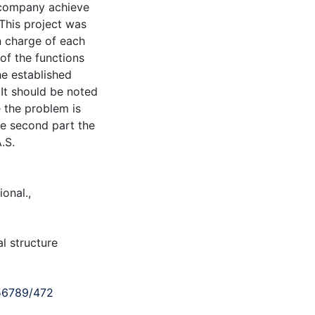
 company achieve
 This project was
n charge of each
of the functions
he established
 It should be noted
e the problem is
he second part the
.S.
ional.
,
l structure
456789/472