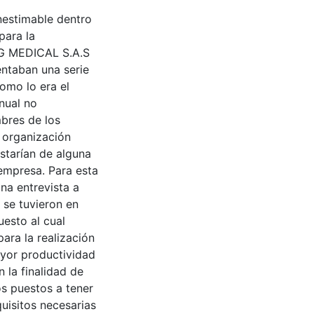
nestimable dentro
para la
VG MEDICAL S.A.S
entaban una serie
como lo era el
nual no
mbres de los
 organización
starían de alguna
 empresa. Para esta
na entrevista a
 se tuvieron en
uesto al cual
ara la realización
ayor productividad
 la finalidad de
s puestos a tener
uisitos necesarias