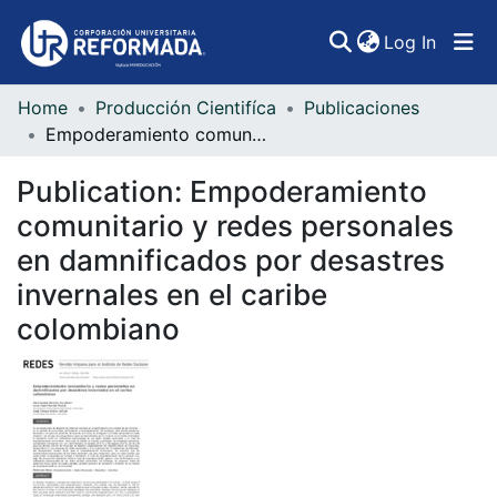
(curren
Log In
Home
Producción Cientifíca
Publicaciones
Communities & Collections
Empoderamiento comunitario y redes personales en damnificados por desastres invernales en el caribe colombiano
All of DSpace
Publication:
Empoderamiento
Statistics
comunitario y redes personales
en damnificados por desastres
invernales en el caribe
colombiano