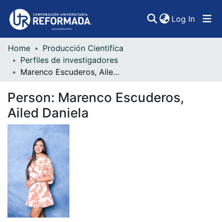
(curren
Log In
Home
Producción Cientifíca
Communities & Collections
Perfiles de investigadores
Marenco Escuderos, Ailed Daniela
All of DSpace
Person:
Marenco Escuderos,
Statistics
Ailed Daniela