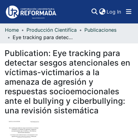
(curren
Log In
Home
Producción Cientifíca
Publicaciones
Communities & Collections
Eye tracking para detectar sesgos atencionales en víctimas-victimarios a la amenaza de agresión y respuestas socioemocionales ante el bullying y ciberbullying: una revisión sistemática
All of DSpace
Publication:
Eye tracking para
Statistics
detectar sesgos atencionales en
víctimas-victimarios a la
amenaza de agresión y
respuestas socioemocionales
ante el bullying y ciberbullying:
una revisión sistemática